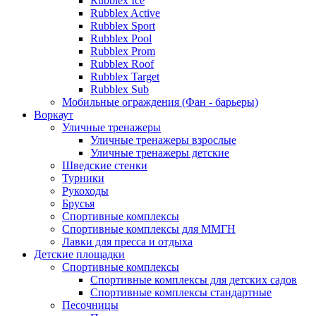
Rubblex Ice
Rubblex Active
Rubblex Sport
Rubblex Pool
Rubblex Prom
Rubblex Roof
Rubblex Target
Rubblex Sub
Мобильные ограждения (Фан - барьеры)
Воркаут
Уличные тренажеры
Уличные тренажеры взрослые
Уличные тренажеры детские
Шведские стенки
Турники
Рукоходы
Брусья
Спортивные комплексы
Спортивные комплексы для ММГН
Лавки для пресса и отдыха
Детские площадки
Спортивные комплексы
Спортивные комплексы для детских садов
Спортивные комплексы стандартные
Песочницы