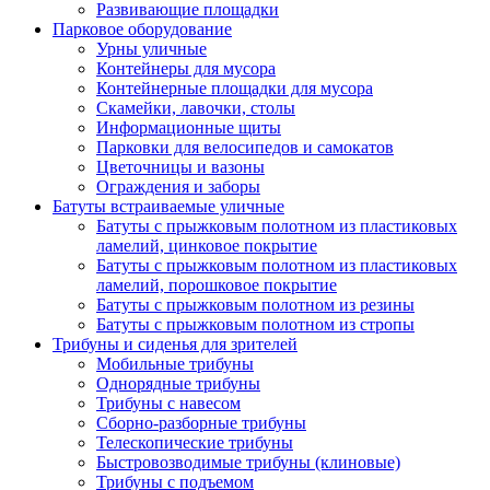
Развивающие площадки
Парковое оборудование
Урны уличные
Контейнеры для мусора
Контейнерные площадки для мусора
Скамейки, лавочки, столы
Информационные щиты
Парковки для велосипедов и самокатов
Цветочницы и вазоны
Ограждения и заборы
Батуты встраиваемые уличные
Батуты с прыжковым полотном из пластиковых
ламелий, цинковое покрытие
Батуты с прыжковым полотном из пластиковых
ламелий, порошковое покрытие
Батуты с прыжковым полотном из резины
Батуты с прыжковым полотном из стропы
Трибуны и сиденья для зрителей
Мобильные трибуны
Однорядные трибуны
Трибуны с навесом
Сборно-разборные трибуны
Телескопические трибуны
Быстровозводимые трибуны (клиновые)
Трибуны с подъемом