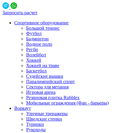
Запросить расчет
Спортивное оборудование
Большой теннис
Футбол
Бадминтон
Водное поло
Регби
Волейбол
Хоккей
Хоккей на траве
Баскетбол
Судейские вышки
Паралимпийский спорт
Сектора для метания
Игровая арена
Резиновая плитка Rubblex
Мобильные ограждения (Фан - барьеры)
Воркаут
Уличные тренажеры
Шведские стенки
Турники
Рукоходы