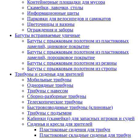
Контейнерные площадки для мусора
Скамейки, лавочки, столы
Информационные щиты
Парковки для велосипедов и самокатов
Цветочницы и вазоны
Ограждения и заборы
Батуты встраиваемые уличные
Батуты с прыжковым полотном из пластиковых
ламелий, цинковое покрытие
Батуты с прыжковым полотном из пластиковых
ламелий, порошковое покрытие
Батуты с прыжковым полотном из резины
Батуты с прыжковым полотном из стропы
Трибуны и сиденья для зрителей
Мобильные трибуны
Однорядные трибуны
Трибуны с навесом
Сборно-разборные трибуны
Телескопические трибуны
Быстровозводимые трибуны (клиновые)
Трибуны с подъемом
Кабинки (скамейки) для запасных игроков и судей
Сиденья и кресла для зрителей
Пластиковые сидения для трибун
Пластиковые складные сиденья для трибун