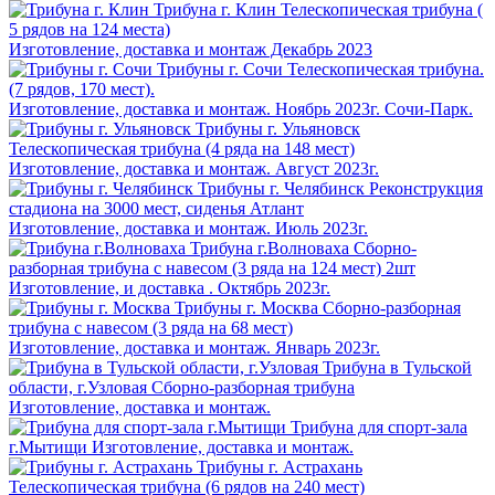
Трибуна г. Клин
Телескопическая трибуна (
5 рядов на 124 места)
Изготовление, доставка и монтаж Декабрь 2023
Трибуны г. Сочи
Телескопическая трибуна.
(7 рядов, 170 мест).
Изготовление, доставка и монтаж. Ноябрь 2023г. Сочи-Парк.
Трибуны г. Ульяновск
Телескопическая трибуна (4 ряда на 148 мест)
Изготовление, доставка и монтаж. Август 2023г.
Трибуны г. Челябинск
Реконструкция
стадиона на 3000 мест, сиденья Атлант
Изготовление, доставка и монтаж. Июль 2023г.
Трибуна г.Волноваха
Сборно-
разборная трибуна с навесом (3 ряда на 124 мест) 2шт
Изготовление, и доставка . Октябрь 2023г.
Трибуны г. Москва
Сборно-разборная
трибуна с навесом (3 ряда на 68 мест)
Изготовление, доставка и монтаж. Январь 2023г.
Трибуна в Тульской
области, г.Узловая
Сборно-разборная трибуна
Изготовление, доставка и монтаж.
Трибуна для спорт-зала
г.Мытищи
Изготовление, доставка и монтаж.
Трибуны г. Астрахань
Телескопическая трибуна (6 рядов на 240 мест)